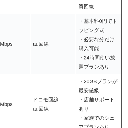
質回線
・基本料0円でト
ッピング式
・必要な分だけ
1Mbps
au回線
購入可能
・24時間使い放
題プランあり
・20GBプランが
最安値級
ドコモ回線
・店舗サポート
7Mbps
au回線
あり
・家族でのシェ
アプランあり